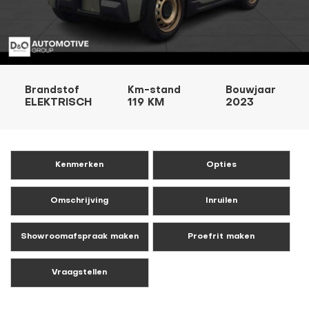
Brandstof
Km-stand
Bouwjaar
ELEKTRISCH
119 KM
2023
Kenmerken
Opties
Omschrijving
Inruilen
Showroomafspraak maken
Proefrit maken
Vraagstellen