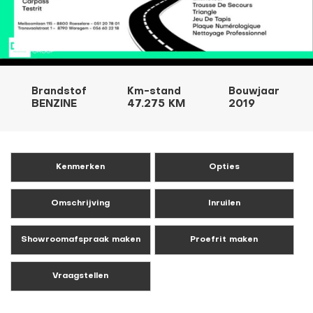
Brandstof
Km-stand
Bouwjaar
BENZINE
47.275 KM
2019
Kenmerken
Opties
Omschrijving
Inruilen
Showroomafspraak maken
Proefrit maken
Vraagstellen