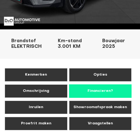
Brandstof
Km-stand
Bouwjaar
ELEKTRISCH
3.001 KM
2025
Kenmerken
Opties
Omschrijving
Financieren?
Inruilen
Showroomafspraak maken
Proefrit maken
Vraagstellen