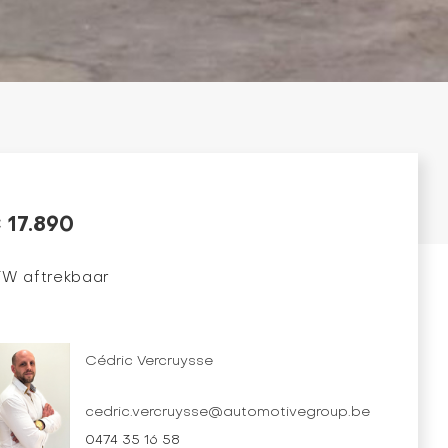
 17.890
TW aftrekbaar
Cédric Vercruysse
cedric.vercruysse@automotivegroup.be
0474 35 16 58