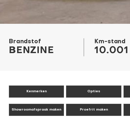
Brandstof
Km-stand
BENZINE
10.001
Kenmerken
Opties
Showroomafspraak maken
Proefrit maken