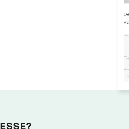
De
R
ESSE?