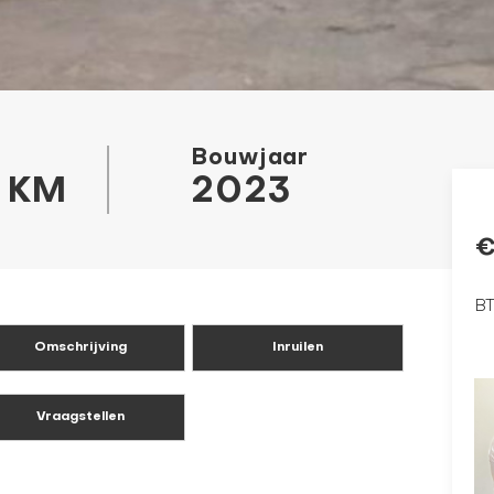
Bouwjaar
 KM
2023
€
B
Omschrijving
Inruilen
Vraagstellen