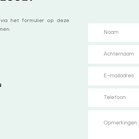
ia het formulier op deze
emen.
N