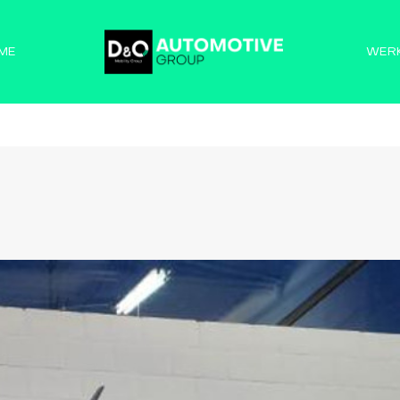
ME
WER