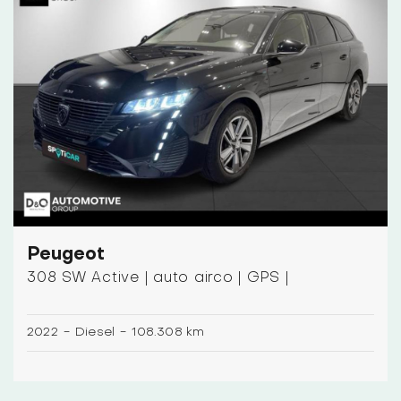
Peugeot
308 SW Active | auto airco | GPS |
2022
-
Diesel
-
108.308 km