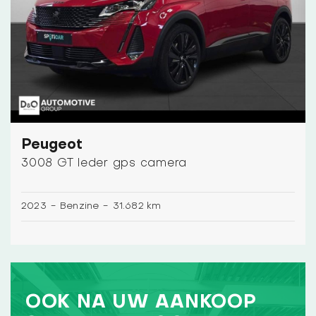
Peugeot
3008 GT leder gps camera
2023
-
Benzine
-
31.682 km
OOK NA UW AANKOOP