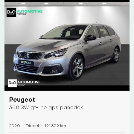
Peugeot
308 SW gt-line gps panodak
2020
-
Diesel
-
121.322 km