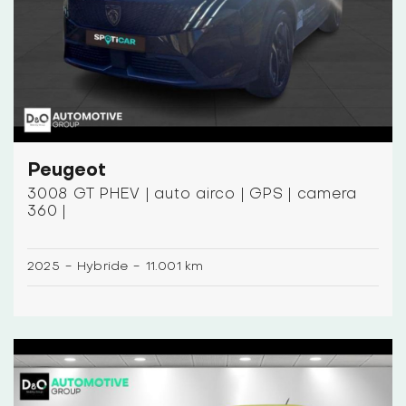
Peugeot
3008 GT PHEV | auto airco | GPS | camera
360 |
2025
-
Hybride
-
11.001 km