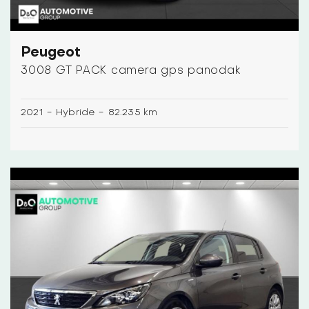
Peugeot
3008 GT PACK camera gps panodak
2021
-
Hybride
-
82.235 km