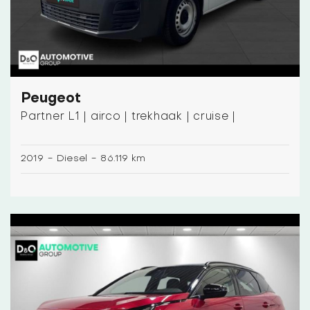
Peugeot
Partner L1 | airco | trekhaak | cruise |
2019
-
Diesel
-
86.119 km