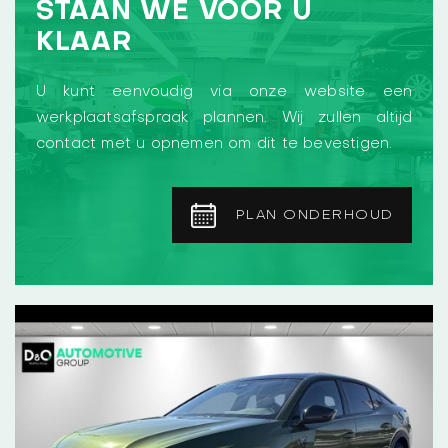
STAAN WE VOOR U
KLAAR
U kunt eenvoudig via onze website een
werkplaatsafspraak plannen. Wij zullen altijd
contact met u opnemen om dit te bevestigen.
PLAN ONDERHOUD