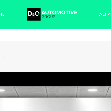
ME
WERK
 |