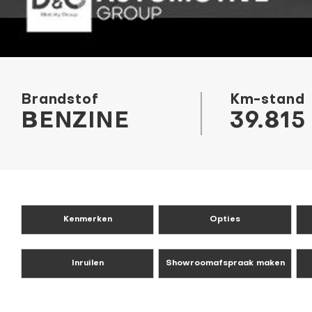
Brandstof
Km-stand
BENZINE
39.815
Kenmerken
Opties
Inruilen
Showroomafspraak maken