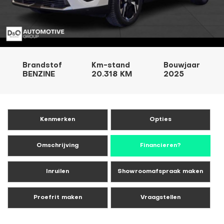
Brandstof
Km-stand
Bouwjaar
BENZINE
20.318 KM
2025
Kenmerken
Opties
Omschrijving
Financieren?
Inruilen
Showroomafspraak maken
Proefrit maken
Vraagstellen