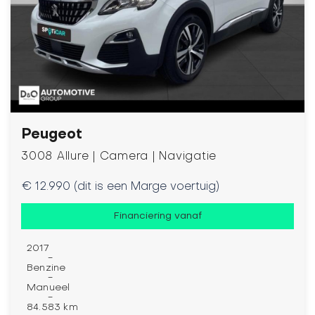
Peugeot
3008 Allure | Camera | Navigatie
€ 12.990 (dit is een Marge voertuig)
Financiering vanaf
2017
-
Benzine
-
Manueel
-
84.583 km