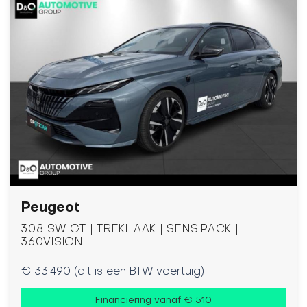
Peugeot
308 SW GT | TREKHAAK | SENS.PACK |
360VISION
€ 33.490 (dit is een BTW voertuig)
Financiering vanaf € 510