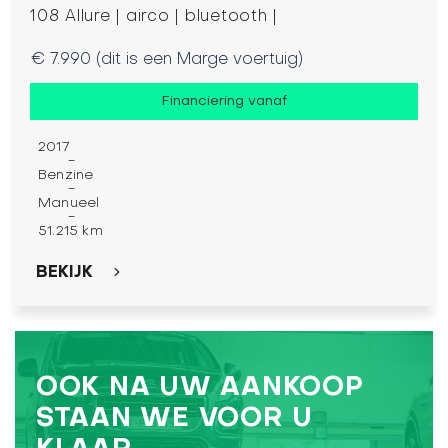
108 Allure | airco | bluetooth |
€ 7.990 (dit is een Marge voertuig)
Financiering vanaf
2017
-
Benzine
-
Manueel
-
51.215 km
BEKIJK
OOK NA UW AANKOOP
STAAN WE VOOR U