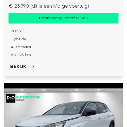
€ 23.790 (dit is een Marge voertuig)
Financiering vanaf € 369
2023
-
Hybride
-
Automaat
-
60.105 km
BEKIJK