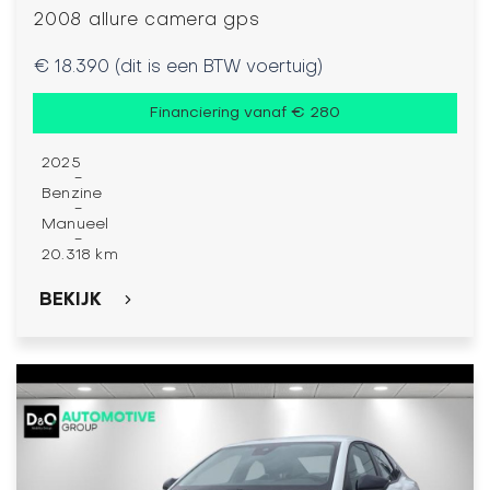
2008 allure camera gps
€ 18.390 (dit is een BTW voertuig)
Financiering vanaf € 280
2025
-
Benzine
-
Manueel
-
20.318 km
BEKIJK