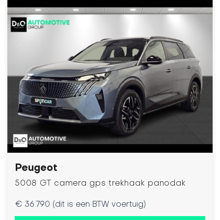
Peugeot
5008 GT camera gps trekhaak panodak
€ 36.790 (dit is een BTW voertuig)