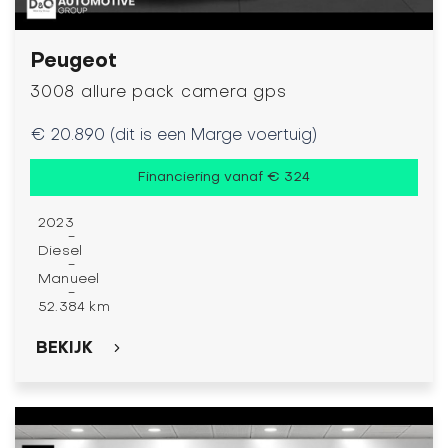
Peugeot
3008 allure pack camera gps
€ 20.890 (dit is een Marge voertuig)
Financiering vanaf € 324
2023
-
Diesel
-
Manueel
-
52.384 km
BEKIJK