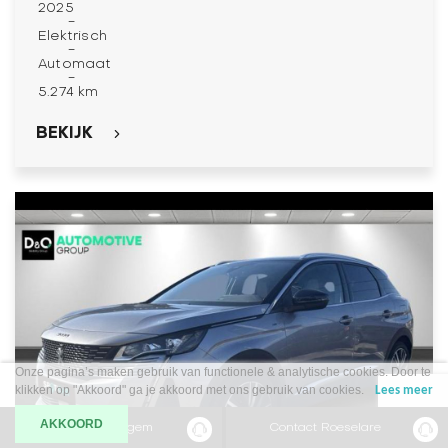
2025
-
Elektrisch
-
Automaat
-
5.274 km
BEKIJK
Onze pagina’s maken gebruik van functionele & analytische cookies. Door te
klikken op "Akkoord" ga je akkoord met ons gebruik van cookies.
Lees meer
AKKOORD
Contact Waregem
Contact Roeselare