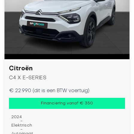
Citroën
C4 X E-SERIES
€ 22.990 (dit is een BTW voertuig)
Financiering vanaf € 350
2024
-
Elektrisch
-
Automaat