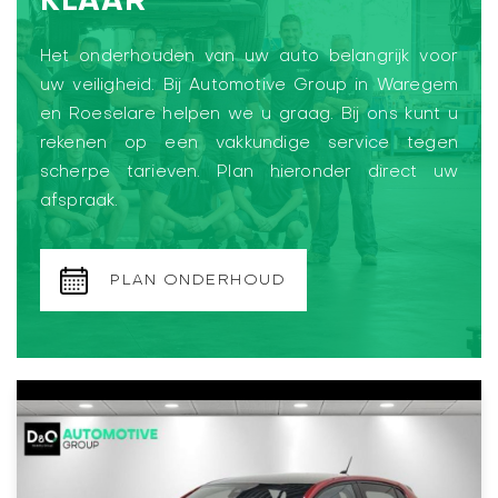
KLAAR
Het onderhouden van uw auto belangrijk voor
uw veiligheid. Bij Automotive Group in Waregem
en Roeselare helpen we u graag. Bij ons kunt u
rekenen op een vakkundige service tegen
scherpe tarieven. Plan hieronder direct uw
afspraak.
PLAN ONDERHOUD