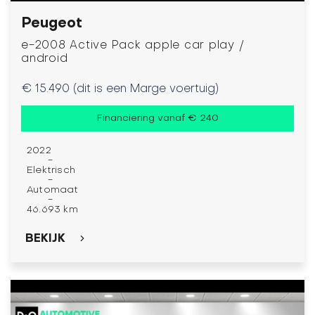
Peugeot
e-2008 Active Pack apple car play /
android
€ 15.490 (dit is een Marge voertuig)
Financiering vanaf € 240
2022
-
Elektrisch
-
Automaat
-
46.693 km
BEKIJK