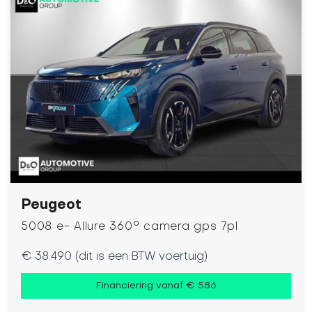
Peugeot
5008 e- Allure 360° camera gps 7pl
€ 38.490 (dit is een BTW voertuig)
Financiering vanaf € 586