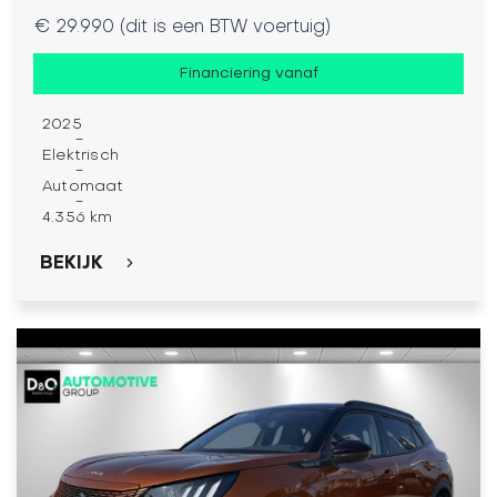
€ 29.990 (dit is een BTW voertuig)
Financiering vanaf
2025
-
Elektrisch
-
Automaat
-
4.356 km
BEKIJK