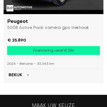
Peugeot
5008 Active Pack camera gps trekhaak
€ 25.890
Financiering vanaf € 394
-
-
2024
Benzine
35.543 km
BEKIJK
MAAK UW KEUZE