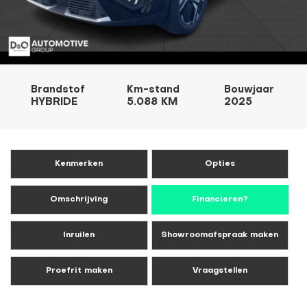
Brandstof
Km-stand
Bouwjaar
HYBRIDE
5.088 KM
2025
Kenmerken
Opties
Omschrijving
Financieren?
Inruilen
Showroomafspraak maken
Proefrit maken
Vraagstellen