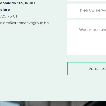
oomlaan 115, 8800
elare
1/20 78 01
elare@automotivegroup.be
VERSTU