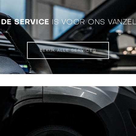
NDE SERVICE
IS VOOR ONS VANZE
BEKIJK ALLE SERVICES
 voorkomt u (dure) reparaties. Bij ons kunt u vo