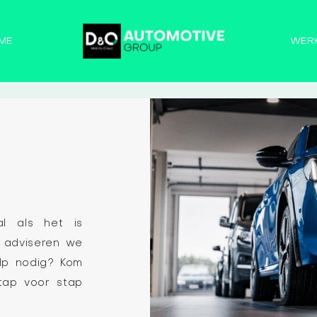
ME
WER
al als het is
 adviseren we
lp nodig? Kom
tap voor stap